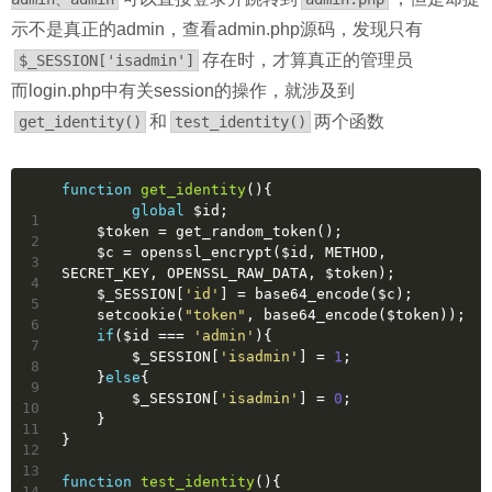
示不是真正的admin，查看admin.php源码，发现只有
存在时，才算真正的管理员
$_SESSION['isadmin']
而login.php中有关session的操作，就涉及到
和
两个函数
get_identity()
test_identity()
function
get_identity
()
{
global
 $id;
1
    $token = get_random_token();
2
    $c = openssl_encrypt($id, METHOD, 
3
SECRET_KEY, OPENSSL_RAW_DATA, $token);
4
    $_SESSION[
'id'
] = base64_encode($c);
5
    setcookie(
"token"
, base64_encode($token));
6
if
($id === 
'admin'
){
7
    	$_SESSION[
'isadmin'
] = 
1
;
8
    }
else
{
9
    	$_SESSION[
'isadmin'
] = 
0
;
10
    }
11
}
12
13
function
test_identity
()
{
14