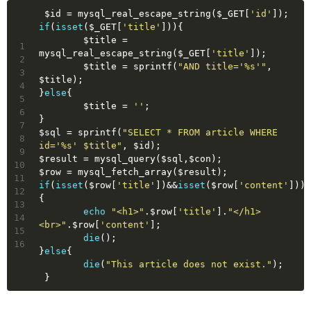
 $id = mysql_real_escape_string($_GET[
'id'
]);
if
(
isset
($_GET[
'title'
])){
	$title = 
1
mysql_real_escape_string($_GET[
'title'
]);
2
	$title = sprintf(
"AND title='%s'"
, 
3
$title);
4
}
else
{
5
	$title = 
''
;
6
}
7
$sql = sprintf(
"SELECT * FROM article WHERE 
8
id='%s' $title"
, $id);
9
$result = mysql_query($sql,$con);
10
$row = mysql_fetch_array($result);
11
if
(
isset
($row[
'title'
])&&
isset
($row[
'content'
]))
12
{
13
echo
"<h1>"
.$row[
'title'
].
"</h1>
14
<br>"
.$row[
'content'
];
15
die
();
16
}
else
{
die
(
"This article does not exist."
);
 }