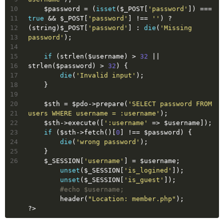
10
    $password = (
isset
($_POST[
'password'
]) === 
11
true
 && $_POST[
'password'
] !== 
''
) ? 
12
(string)$_POST[
'password'
] : 
die
(
'Missing 
13
password'
);
14
15
if
 (strlen($username) > 
32
 || 
16
strlen($password) > 
32
) {
17
die
(
'Invalid input'
);
18
    }
19
20
    $sth = $pdo->prepare(
'SELECT password FROM 
21
users WHERE username = :username'
);
22
    $sth->execute([
':username'
 => $username]);
23
if
 ($sth->fetch()[
0
] !== $password) {
24
die
(
'wrong password'
);
25
    }
26
    $_SESSION[
'username'
] = $username;
unset
($_SESSION[
'is_logined'
]);
unset
($_SESSION[
'is_guest'
]);
#echo $username;
	header(
"Location: member.php"
);
?>