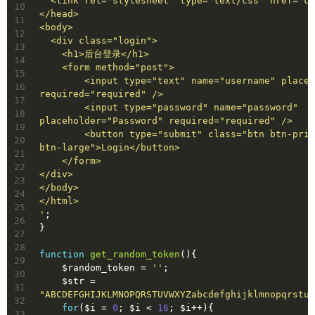
  <link rel="stylesheet" type="text/css" href="c
10
</head>
11
<body>
12
  <div class="login">
13
    <h1>后台登录</h1>
14
    <form method="post">
15
        <input type="text" name="username" placeholder="Username" 
16
required="required" />
17
        <input type="password" name="password" 
18
placeholder="Password" required="required" />
19
        <button type="submit" class="btn btn-primary btn-block 
20
btn-large">Login</button>
21
    </form>
22
</div>
23
</body>
24
</html>
25
'
;
26
}
27
28
function
get_random_token
()
{
29
    $random_token = 
''
;
30
    $str = 
31
"ABCDEFGHIJKLMNOPQRSTUVWXYZabcdefghijklmnopqrstuv
32
for
($i = 
0
; $i < 
16
; $i++){
33