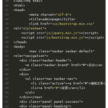
30
<!DOCTYPE html>
31
<html>
32
<head>
33
	<meta charset=
"utf-8"
>
34
	<title>adminpage</title>
35
	<link href=
"css/bootstrap.min.css"
36
rel=
"stylesheet"
>
37
    <script src=
"js/jquery.min.js"
></script>
38
    <script src=
"js/bootstrap.min.js"
></script>
39
</head>
40
<body>
41
	<nav class="navbar navbar-default" 
42
role="navigation">
43
   <div class="navbar-header">
44
      <a class="navbar-brand" href="#">后台</a>
45
   </div>
46
   <div>
47
      <ul class="nav navbar-nav">
48
         <li class="active"><a href="#">编辑文章<
49
         <li><a href=
"#"
>设置</a></li>
50
      </ul>
51
   </div></nav>
52
   <div class="panel panel-success">
53
   <div class="panel-heading">