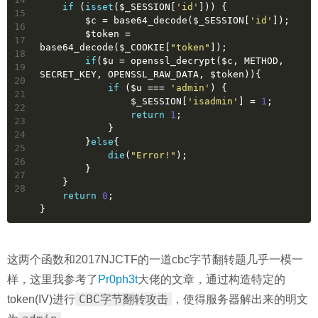
if
 (
isset
($_SESSION[
'id'
])) {
15
        $c = base64_decode($_SESSION[
'id'
]);
16
        $token = 
17
base64_decode($_COOKIE[
"token"
]);
18
if
($u = openssl_decrypt($c, METHOD, 
19
SECRET_KEY, OPENSSL_RAW_DATA, $token)){
20
if
 ($u === 
'admin'
) {
21
                $_SESSION[
'isadmin'
] = 
1
;
22
return
1
;
23
            }
24
        }
else
{
25
die
(
"Error!"
);
26
        }
27
    }
28
return
0
;
}
这两个函数和2017NJCTF的一道cbc字节翻转题几乎一模一
样，这里我参考了
Pr0ph3t
大佬的文章，通过构造特定的
CBC字节翻转攻击
token(IV)进行
，使得服务器解出来的明文