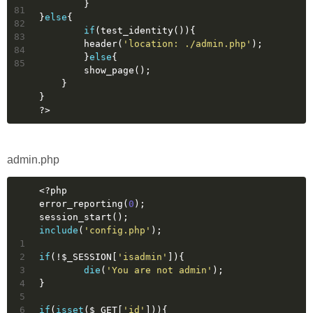
  	}
81
}
else
{
82
if
(test_identity()){
83
        header(
'location: ./admin.php'
);
84
	}
else
{
85
        show_page();
    }
}
?>
admin.php
<?php
error_reporting(
0
);
session_start();
include
(
'config.php'
);
1
2
if
(!$_SESSION[
'isadmin'
]){
3
die
(
'You are not admin'
);
4
}
5
6
if
(
isset
($_GET[
'id'
])){