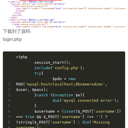
下载到了源码
login.php
<?php
	session_start();
include
(
'config.php'
);
try
{
		$pdo = 
new
1
PDO(
'mysql:host=localhost;dbname=xdcms'
, 
2
$user, $pass);
3
	}
catch
 (
Exception
 $e){
4
die
(
'mysql connected error'
);
5
	}
6
	$username = (
isset
($_POST[
'username'
]) 
7
=== 
true
 && $_POST[
'username'
] !== 
''
) ? 
8
(string)$_POST[
'username'
] : 
die
(
'Missing 
9
username'
);