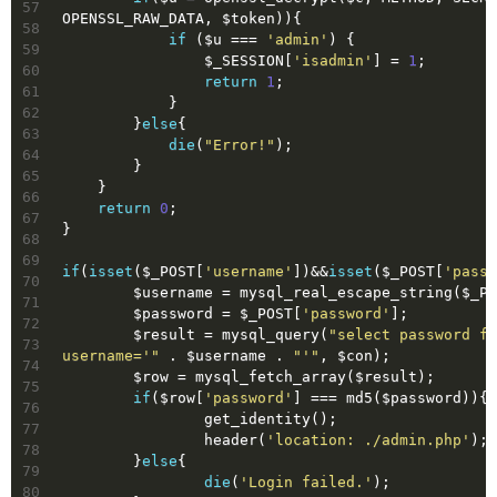
57
OPENSSL_RAW_DATA, $token)){
58
if
 ($u === 
'admin'
) {
59
                $_SESSION[
'isadmin'
] = 
1
;
60
return
1
;
61
            }
62
        }
else
{
63
die
(
"Error!"
);
64
        }
65
    }
66
return
0
;
67
}
68
69
if
(
isset
($_POST[
'username'
])&&
isset
($_POST[
'passw
70
	$username = mysql_real_escape_string($_P
71
	$password = $_POST[
'password'
];
72
	$result = mysql_query(
"select password fr
73
username='"
 . $username . 
"'"
, $con);
74
	$row = mysql_fetch_array($result);
75
if
($row[
'password'
] === md5($password)){
76
  		get_identity();
77
  		header(
'location: ./admin.php'
);
78
  	}
else
{
79
die
(
'Login failed.'
);
80