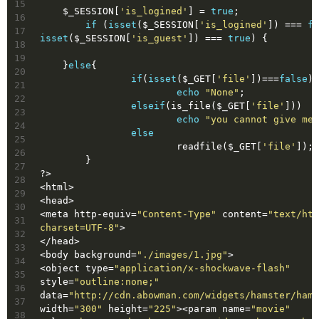
15
    $_SESSION[
'is_logined'
] = 
true
;
16
if
 (
isset
($_SESSION[
'is_logined'
]) === 
fa
17
isset
($_SESSION[
'is_guest'
]) === 
true
) {
18
19
    }
else
{
20
if
(
isset
($_GET[
'file'
])===
false
)
21
echo
"None"
;
22
elseif
(is_file($_GET[
'file'
]))
23
echo
"you cannot give me 
24
else
25
			readfile($_GET[
'file'
]);
26
	}
27
?>
28
<html>
29
<head>
30
<meta http-equiv=
"Content-Type"
 content=
"text/htm
31
charset=UTF-8"
>
32
</head>
33
<body background=
"./images/1.jpg"
>
34
<object type=
"application/x-shockwave-flash"
35
style=
"outline:none;"
36
data=
"http://cdn.abowman.com/widgets/hamster/hams
37
width=
"300"
 height=
"225"
><param name=
"movie"
38