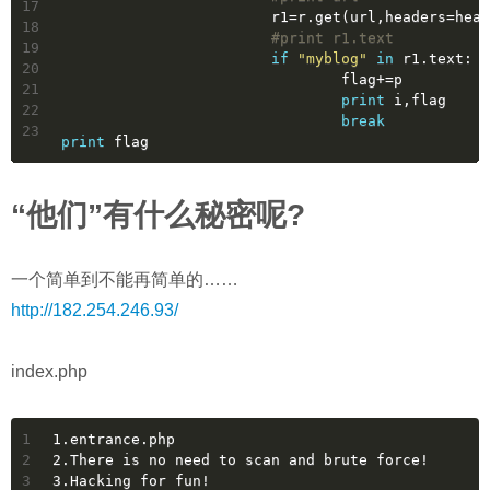
17
			r1=r.get(url,headers=hea
18
#print r1.text
19
if
"myblog"
in
 r1.text:
20
				flag+=p
21
print
 i,flag
22
break
23
print
 flag
“他们”有什么秘密呢?
一个简单到不能再简单的……
http://182.254.246.93/
index.php
1
1.entrance.php
2
2.There is no need to scan and brute force!
3
3.Hacking for fun!