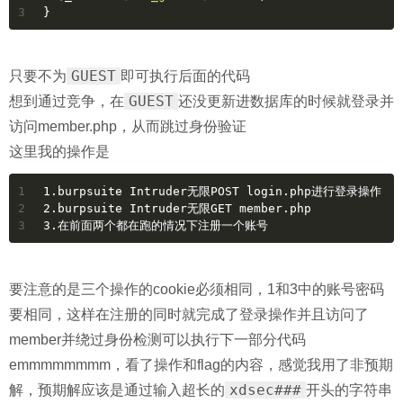
3
}
GUEST
只要不为
即可执行后面的代码
GUEST
想到通过竞争，在
还没更新进数据库的时候就登录并
访问member.php，从而跳过身份验证
这里我的操作是
1
1.burpsuite Intruder无限POST login.php进行登录操作
2
2.burpsuite Intruder无限GET member.php
3
3.在前面两个都在跑的情况下注册一个账号
要注意的是三个操作的cookie必须相同，1和3中的账号密码
要相同，这样在注册的同时就完成了登录操作并且访问了
member并绕过身份检测可以执行下一部分代码
emmmmmmmm，看了操作和flag的内容，感觉我用了非预期
xdsec###
解，预期解应该是通过输入超长的
开头的字符串