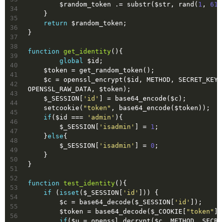
        $random_token .= substr($str, rand(
1
, 
61
)
34
    }
35
return
 $random_token;
36
}
37
38
function
get_identity
()
{
39
global
 $id;
40
    $token = get_random_token();
41
    $c = openssl_encrypt($id, METHOD, SECRET_KEY, 
42
OPENSSL_RAW_DATA, $token);
43
    $_SESSION[
'id'
] = base64_encode($c);
44
    setcookie(
"token"
, base64_encode($token));
45
if
($id === 
'admin'
){
46
    	$_SESSION[
'isadmin'
] = 
1
;
47
    }
else
{
48
    	$_SESSION[
'isadmin'
] = 
0
;
49
    }
50
}
51
52
function
test_identity
()
{
53
if
 (
isset
($_SESSION[
'id'
])) {
54
        $c = base64_decode($_SESSION[
'id'
]);
55
        $token = base64_decode($_COOKIE[
"token"
])
56
if
($u = openssl_decrypt($c, METHOD, SECRE