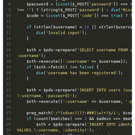
8
    $password = (
isset
($_POST[
'password'
]) === 
tr
9
!== 
''
) ? (string)$_POST[
'password'
] : 
die
(
'Missi
10
    $code = (
isset
($_POST[
'code'
]) === 
true
) ? (s
11
12
if
 (strlen($username) > 
16
 || strlen($usernam
13
die
(
'Invalid input'
);
14
    }
15
16
    $sth = $pdo->prepare(
'SELECT username FROM us
17
:username'
);
18
    $sth->execute([
':username'
 => $username]);
19
if
 ($sth->fetch() !== 
false
) {
20
die
(
'username has been registered'
);
21
    }
22
23
    $sth = $pdo->prepare(
'INSERT INTO users (user
24
(:username, :password)'
);
25
    $sth->execute([
':username'
 => $username, 
':pa
26
27
    preg_match(
'/^(xdsec)((?:###|\w)+)$/i'
, $code
28
if
 (count($matches) === 
3
 && $admin === $matc
29
        $sth = $pdo->prepare(
'INSERT INTO identit
30
VALUES (:username, :identity)'
);