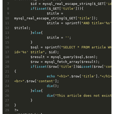
7
	$id = mysql_real_escape_string($_GET[
'id'
8
if
(
isset
($_GET[
'title'
])){
9
		$title = 
10
mysql_real_escape_string($_GET[
'title'
]);
11
		$title = sprintf(
"AND title='%s'"
12
$title);
13
	}
else
{
14
		$title = 
''
;
15
	}
16
	$sql = sprintf(
"SELECT * FROM article WHE
17
id='%s' $title"
, $id);
18
	$result = mysql_query($sql,$con);
19
	$row = mysql_fetch_array($result);
20
if
(
isset
($row[
'title'
])&&
isset
($row[
'cont
21
{
22
echo
"<h1>"
.$row[
'title'
].
"</h1>
23
<br>"
.$row[
'content'
];
24
die
();
25
	}
else
{
26
die
(
"This article does not exist.
27
	}
28
}
29
?>