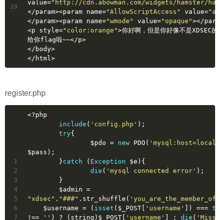
value=
"http://cdn.abowman.com/widgets/hamster/ham
39
</param><param name=
"AllowScriptAccess"
 value=
"al
</param><param name=
"wmode"
 value=
"opaque"
></para
<p style=
"color:orange"
>你好啊，但是你好像不是XDSEC
给你flag啦~~</p>
</body>
</html>
register.php
<?php
include
(
'config.php'
);
try
{
		$pdo = 
new
 PDO(
'mysql:host=localh
$pass);
1
	}
catch
 (
Exception
 $e){
2
die
(
'mysql connected error'
);
3
	}
4
	$admin = 
5
"xdsec"
.
"###"
.str_shuffle(
'you_are_the_member_of_
6
    $username = (
isset
($_POST[
'username'
]) === 
tr
7
!== 
''
) ? (string)$_POST[
'username'
] : 
die
(
'Missi