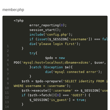
member.php
<?php
	error_reporting(
0
);
	session_start();
include
(
'config.php'
);
if
 (
isset
($_SESSION[
'username'
]) === 
fals
die
(
'please login first'
);
1
    }
2
try
{
3
		$pdo = 
new
4
PDO(
'mysql:host=localhost;dbname=xdcms'
, $user, $
5
	}
catch
 (
Exception
 $e){
6
die
(
'mysql connected error'
);
7
	}
8
    $sth = $pdo->prepare(
'SELECT identity FROM id
9
WHERE username = :username'
);
10
    $sth->execute([
':username'
 => $_SESSION[
'user
11
if
 ($sth->fetch()[
0
] === 
'GUEST'
) {
12
        $_SESSION[
'is_guest'
] = 
true
;
13
    }
14