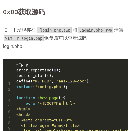
0x00获取源码
扫一下发现存在
和
泄露
.login.php.swp
.admin.php.swp
恢复后可以查看源码
vim -r login.php
login.php
<?php
error_reporting(
0
);
session_start();
define(
"METHOD"
, 
"aes-128-cbc"
);
1
include
(
'config.php'
);
2
3
function
show_page
()
{
4
echo
'<!DOCTYPE html>
5
<html>
6
<head>
7
  <meta charset="UTF-8">
8
  <title>Login Form</title>
9