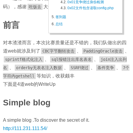
4.2.
0x01竞争绕过身份检测
码），感谢
大佬带飞~
吃饭去
4.3.
0x02文件包含读取config.php
5.
签到题
前言
6.
总结
对本渣渣而言，本次比赛质量还是不错的，我们队做出的四
道web就涉及到了
、
、
CBC字节翻转攻击
PaddingOracle攻击
、
、
sprintf格式化注入
sql报错注出库名表名
join注入出列
、
、
、
、
名
orderby无表名注入数据
SSRF绕过
条件竞争
7个
等知识，收获颇丰
字符内getshell
下面是4道web的WriteUp
Simple blog
A simple blog .To discover the secret of it.
http://111.231.111.54/