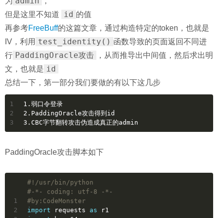
admin
为
，
id
但是这里不知道
的值
再参考
FreeBuff
的这篇文章，通过构造特定的token，也就是
test_identity()
IV，利用
函数导致的页面返回不同进
PaddingOracle攻击
行
，从而推导出中间值，然后求出明
id
文，也就是
总结一下，第一部分我们要做的有以下这几步
1
1.弱口令登录
2
2.PaddingOracle攻击得到id
3
3.CBC字节翻转攻击伪造成真正的admin
PaddingOracle攻击脚本如下
#!/usr/bin/python
#-*- coding: utf-8 -*-
1
#by:CodeMonster
2
import
 requests 
as
 r1