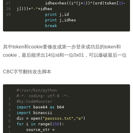
27
            idhex=hex((i^(j+
1
))^(ord(token[
15
-
28
j])))+
"-"
+idhex
29
print
 j,id
print
 j,idhex
break
其中token和cookie要修改成第一步登录成功后的token和
cookie，最后能求出14位id和一位0x01，可以爆破最后一位
CBC字节翻转攻击脚本
#!/usr/bin/python
#-*- coding: utf-8 -*-
1
#by:CodeMonster
2
import
 base64 
as
 b64
3
import
 binascii
4
dic = open(
"passsss.txt"
,
"a"
)
5
for
 i 
in
 range(
256
):
6
    source_str = 
7