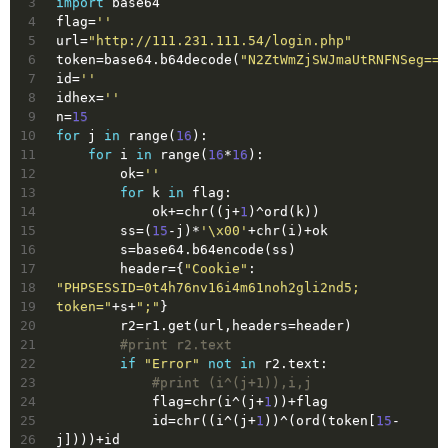
3
import
 base64
4
flag=
''
5
url=
"http://111.231.111.54/login.php"
6
token=base64.b64decode(
"N2ZtWmZjSWJmaUtRNFNSeg=="
7
id=
''
8
idhex=
''
9
n=
15
10
for
 j 
in
 range(
16
):
11
for
 i 
in
 range(
16
*
16
):
12
        ok=
''
13
for
 k 
in
 flag:
14
            ok+=chr((j+
1
)^ord(k))
15
        ss=(
15
-j)*
'\x00'
+chr(i)+ok
16
        s=base64.b64encode(ss)
17
        header={
"Cookie"
: 
18
"PHPSESSID=0t4h76nv16i4m61noh2gli2nd5; 
19
token="
+s+
";"
}
20
        r2=r1.get(url,headers=header)
21
#print r2.text
22
if
"Error"
not
in
 r2.text:
23
#print (i^(j+1)),i,j
24
            flag=chr(i^(j+
1
))+flag
25
            id=chr((i^(j+
1
))^(ord(token[
15
-
26
j])))+id