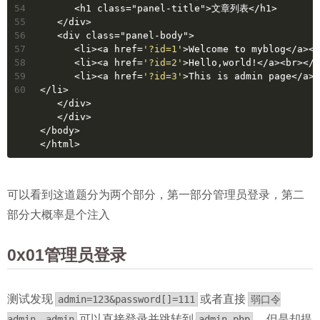
54
      <h1 class="panel-title">文章列表</h1>
55
   </div>
56
   <div class="panel-body">
57
      <li><a href=
'?id=1'
>Welcome to myblog</a><b
58
      <li><a href=
'?id=2'
>Hello,world!</a><br></l
59
      <li><a href=
'?id=3'
>This is admin page</a><
60
</li>
   </div>
   </div>
</body>
</html>
可以看到这道题分为两个部分，第一部分管理员登录，第二
部分大概率是个注入
0x01管理员登录
测试发现
或者直接
admin=123&password[]=111
弱口令
可以直接登录并跳转到
，但是却提
admin、admin
admin.php